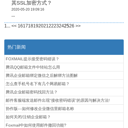
其SSL加密方式？
2020-05-20 19:09:16
...
1...
<<
16
17
18
19
20
21
22
23
24
25
26
>>
热门新闻
FOXMAIL提示接受密码错误？
腾讯QQ邮箱文件中转站怎么用
腾讯企业邮箱绑定微信之后解绑方法图解
怎么查手机号名下有几个网易邮箱？
腾讯企业邮箱密码找回方法？
邮件客服端发送邮件出现“接收密码错误”的原因与解决方法!
协作版---如何修改企业微信里邮箱名称
如何关闭/注销企业邮箱？
Foxmail中如何使用邮件撤回功能?