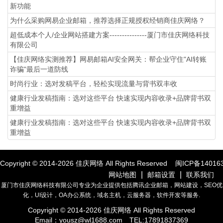
新功能
为什么采购网易企业邮箱，推荐选择正规授权经销商佳庆网络？
超低成本个人/企业网站搭建方案---------------厦门市佳庆网络科技
有限公司
【佳庆网络实测推荐】网易邮箱AI安全网关：帮企业守住"AI转账
诈骗"最后一道防线
时尚行业：选对发稿平台，轻松实现流量与背书双丰收
健康行业发稿指南：选对这些平台 快速实现内容收录+品牌背书双
重增益
健康行业发稿指南：选对这些平台 快速实现内容收录+品牌背书双
重增益
Copyright © 2014-
2026
佳庆网络 All Rights Reserved
闽ICP备14016
|
|
网站地图
邮箱设置
联系我们
厦门市佳庆网络科技有限公司专业为企业提供包括腾讯企业邮箱，网站建设，SEO优
化，UI设计，OA办公系统，域名主机，云服务器，软件开发等服务.
Copyright © 2014-
2026
佳庆网络 All Rights Reserved
Email：
yousz@wl1688.com
TEL:17891837369