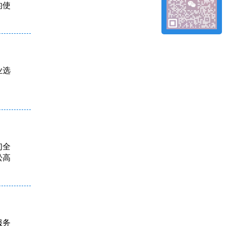
的使
业选
们全
松高
服务