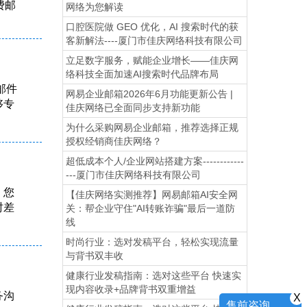
费邮
网络为您解读
口腔医院做 GEO 优化，AI 搜索时代的获
客新解法----厦门市佳庆网络科技有限公司
立足数字服务，赋能企业增长——佳庆网
络科技全面加速AI搜索时代品牌布局
邮件
网易企业邮箱2026年6月功能更新公告 |
够专
佳庆网络已全面同步支持新功能
为什么采购网易企业邮箱，推荐选择正规
授权经销商佳庆网络？
超低成本个人/企业网站搭建方案------------
---厦门市佳庆网络科技有限公司
，您
【佳庆网络实测推荐】网易邮箱AI安全网
时差
关：帮企业守住"AI转账诈骗"最后一道防
线
时尚行业：选对发稿平台，轻松实现流量
与背书双丰收
健康行业发稿指南：选对这些平台 快速实
现内容收录+品牌背书双重增益
务沟
X
售前咨询