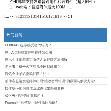
企业邮箱支持发送普通附件和云附件（超大附件）。
1、web端：普通附件最大100M；...
1...
<<
9
10
11
12
13
14
15
16
17
18
19
>>
51
热门新闻
FOXMAIL提示接受密码错误？
腾讯QQ邮箱文件中转站怎么用
腾讯企业邮箱绑定微信之后解绑方法图解
怎么查手机号名下有几个网易邮箱？
腾讯企业邮箱密码找回方法？
邮件客服端发送邮件出现“接收密码错误”的原因与解决方法!
协作版---如何修改企业微信里邮箱名称
如何关闭/注销企业邮箱？
Foxmail中如何使用邮件撤回功能?