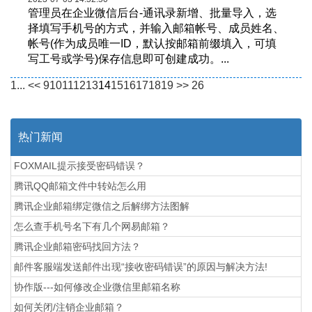
管理员在企业微信后台-通讯录新增、批量导入，选
择填写手机号的方式，并输入邮箱帐号、成员姓名、
帐号(作为成员唯一ID，默认按邮箱前缀填入，可填
写工号或学号)保存信息即可创建成功。...
1...
<<
9
10
11
12
13
14
15
16
17
18
19
>>
26
热门新闻
FOXMAIL提示接受密码错误？
腾讯QQ邮箱文件中转站怎么用
腾讯企业邮箱绑定微信之后解绑方法图解
怎么查手机号名下有几个网易邮箱？
腾讯企业邮箱密码找回方法？
邮件客服端发送邮件出现“接收密码错误”的原因与解决方法!
协作版---如何修改企业微信里邮箱名称
如何关闭/注销企业邮箱？