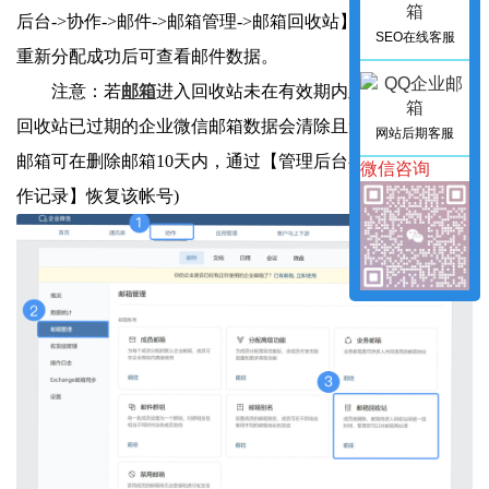
后台->协作->邮件->邮箱管理->邮箱回收站】分配给成员，
SEO在线客服
重新分配成功后可查看邮件数据。
注意：若
邮箱
进入回收站未在有效期内及时重新分配，
回收站已过期的企业微信邮箱数据会清除且无法恢复(旧版
网站后期客服
邮箱可在删除邮箱10天内，通过【管理后台->系统日志->操
微信咨询
作记录】恢复该帐号)