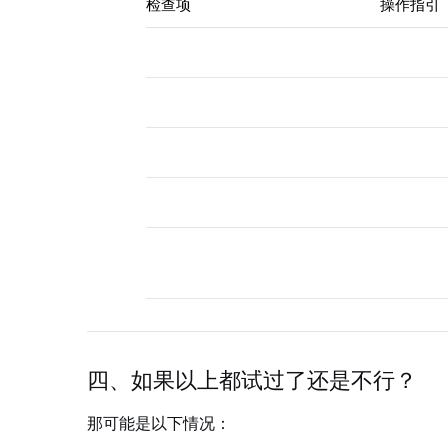
检查项
操作指引
客户端专用密码
登录网页
服务器地址&端口
确认IMA
防火墙/网络限制
换移动热
账号未被锁定
网页版查
联系客服确
邮箱服务商状态
页/Exch
四、如果以上都试过了还是不行？
那可能是以下情况：