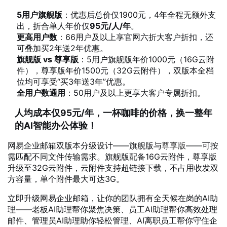
5用户旗舰版
：优惠后总价仅1900元，4年全程无额外支
出，折合单人年价仅
95元/人/年
。
更高用户数
：66用户及以上享官网六折大客户折扣，还
可叠加买2年送2年优惠。
旗舰版 vs 尊享版
：5用户旗舰版年价1000元（16G云附
件），尊享版年价1500元（32G云附件），双版本全档
位均可享受“买3年送3年”优惠。
全用户数通用
：50用户及以上更享大客户专属折扣。
人均成本仅95元/年，一杯咖啡的价格，换一整年
的AI智能办公体验！
网易企业邮箱双版本分级设计——旗舰版与
尊享版
——可按
需匹配不同文件传输需求。旗舰版配备16G云附件，尊享版
升级至32G云附件，云附件支持超链接下载，不占用收发双
方容量，单个附件最大可达3G。
立即升级网易企业邮箱，让你的团队拥有全天候在岗的AI助
理——老板AI助理帮你聚焦决策、员工AI助理帮你高效处理
邮件、管理员AI助理助你轻松管理、AI离职员工帮你守住企