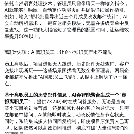
依托自然语言处理技术，管理员只需像聊天一样输入指令，
AI就能实时响应，自动定位功能页面并提供详细操作指引。
例如，输入“帮我批量导出近三个月成员收发邮件统计”，AI
会自动解析需求，一键直达相关模块，无需在多级菜单中反
复查找。这一功能大幅缩短了管理员的配置时间，让运维效
率提升50%以上。
离职≠失联：AI离职员工，让企业知识资产永不流失
员工离职后，项目进度无人跟进、历史邮件无处查询、客户
交接出现断层——这些场景困扰着无数企业管理者。网易企
业邮箱率先推出“AI离职员工”功能，从根本上解决了这一痛
点。
基于离职员工的历史邮件信息，AI会智能聚合生成一个“虚
拟离职员工”
，提供7×24小时在线问答服务。无论是查询
某个项目的进展节点，还是回顾过往的客户沟通记录，只需
在邮箱中提问，AI就能即时响应，动态反馈任务节点状态。
同时，系统集成多人协同回复机制，即使项目原负责人已离
职，团队依然可以高效协同推进，彻底打破“人走信息断”的