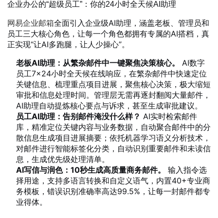
企业办公的“超级员工”：你的24小时全天候AI助理
网易企业邮箱
全面引入企业级AI助理，涵盖老板、管理员和
员工三大核心角色，让每一个角色都拥有专属的AI搭档，真
正实现“让AI多跑腿，让人少操心”。
老板AI助理：从繁杂邮件中一键聚焦决策核心。
AI数字
员工7×24小时全天候在线响应，在繁杂邮件中快速定位
关键信息、梳理重点项目进展，聚焦核心决策，极大缩短
审批和信息处理时间。管理层无需再逐封翻阅大量邮件，
AI助理自动提炼核心要点与诉求，甚至生成审批建议。
员工AI助理：告别邮件淹没什么样？
AI实时检索邮件
库，精准定位关键内容与业务数据，自动聚合邮件中的分
散信息生成项目进展摘要；依托机器学习语义分析技术，
对邮件进行智能标签化分类，自动识别重要邮件和未读信
息，生成优先级处理清单。
AI写信与润色：10秒生成高质量商务邮件。
输入指令选
择用途，支持多语言转换和自定义语气，内置40+专业商
务模板，错误识别准确率高达99.5%，让每一封邮件都专
业得体。