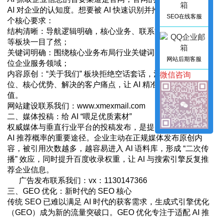
AI 对企业的认知度。想要被 AI 快速识别并推荐，需满足 3
SEO在线客服
个核心要求：
结构清晰：导航逻辑明确，核心业务、联系方式、关于我们
等板块一目了然；
关键词明确：围绕核心业务布局行业关键词，让 AI 快速定
网站后期客服
位企业服务领域；
内容原创：“关于我们” 板块拒绝空话套话，清晰说明企业定
微信咨询
位、核心优势、解决的客户痛点，让 AI 精准理解企业价
值。
网站建设联系我们：www.xmexmail.com
二、媒体投稿：给 AI “喂足优质素材”
权威媒体与垂直行业平台的投稿发布，是提升企业曝光与
AI 推荐概率的重要途径。企业主动在正规媒体发布原创内
容，被引用次数越多，越容易进入 AI 语料库，形成 “二次传
播” 效应，同时提升百度收录权重，让 AI 与搜索引擎反复推
荐企业信息。
广告发布联系我们：vx：1130147366
三、GEO 优化：新时代的 SEO 核心
传统 SEO 已难以满足 AI 时代的获客需求，生成式引擎优化
（GEO）成为新的流量突破口。GEO 优化专注于适配 AI 推