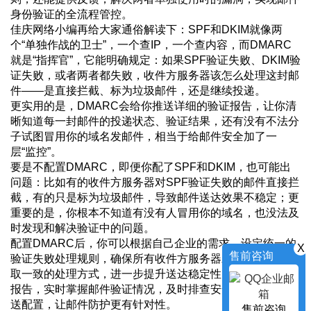
身份验证的全流程管控。
佳庆网络小编再给大家通俗解读下：SPF和DKIM就像两
个“单独作战的卫士”，一个查IP，一个查内容，而DMARC
就是“指挥官”，它能明确规定：如果SPF验证失败、DKIM验
证失败，或者两者都失败，收件方服务器该怎么处理这封邮
件——是直接拦截、标为垃圾邮件，还是继续投递。
更实用的是，DMARC会给你推送详细的验证报告，让你清
晰知道每一封邮件的投递状态、验证结果，还有没有不法分
子试图冒用你的域名发邮件，相当于给邮件安全加了一
层“监控”。
要是不配置DMARC，即便你配了SPF和DKIM，也可能出
问题：比如有的收件方服务器对SPF验证失败的邮件直接拦
截，有的只是标为垃圾邮件，导致邮件送达效果不稳定；更
重要的是，你根本不知道有没有人冒用你的域名，也没法及
时发现和解决验证中的问题。
配置DMARC后，你可以根据自己企业的需求，设定统一的
X
售前咨询
验证失败处理规则，确保所有收件方服务器对咱们的邮件采
取一致的处理方式，进一步提升送达稳定性；同时通过反馈
报告，实时掌握邮件验证情况，及时排查安全风险，优化发
送配置，让邮件防护更有针对性。
售前咨询