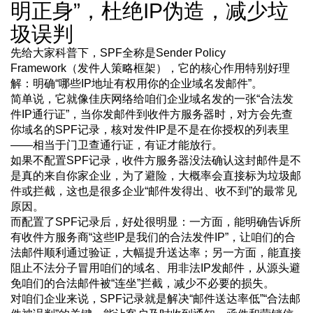
明正身”，杜绝IP伪造，减少垃
圾误判
先给大家科普下，SPF全称是Sender Policy
Framework（发件人策略框架），它的核心作用特别好理
解：明确“哪些IP地址有权用你的企业域名发邮件”。
简单说，它就像佳庆网络给咱们企业域名发的一张“合法发
件IP通行证”，当你发邮件到收件方服务器时，对方会先查
你域名的SPF记录，核对发件IP是不是在你授权的列表里
——相当于门卫查通行证，有证才能放行。
如果不配置SPF记录，收件方服务器没法确认这封邮件是不
是真的来自你家企业，为了避险，大概率会直接标为垃圾邮
件或拦截，这也是很多企业“邮件发得出、收不到”的最常见
原因。
而配置了SPF记录后，好处很明显：一方面，能明确告诉所
有收件方服务商“这些IP是我们的合法发件IP”，让咱们的合
法邮件顺利通过验证，大幅提升送达率；另一方面，能直接
阻止不法分子冒用咱们的域名、用非法IP发邮件，从源头避
免咱们的合法邮件被“连坐”拦截，减少不必要的损失。
对咱们企业来说，SPF记录就是解决“邮件送达率低”“合法邮