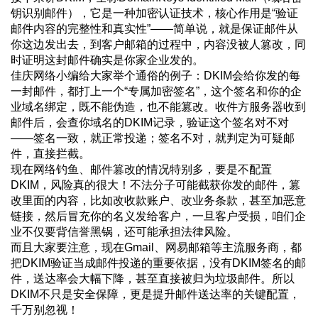
钥识别邮件），它是一种加密认证技术，核心作用是“验证
邮件内容的完整性和真实性”——简单说，就是保证邮件从
你这边发出去，到客户邮箱的过程中，内容没被人篡改，同
时证明这封邮件确实是你家企业发的。
佳庆网络小编给大家举个通俗的例子：DKIM会给你发的每
一封邮件，都打上一个“专属加密签名”，这个签名和你的企
业域名绑定，既不能伪造，也不能篡改。收件方服务器收到
邮件后，会查你域名的DKIM记录，验证这个签名对不对
——签名一致，就正常投递；签名不对，就判定为可疑邮
件，直接拦截。
现在网络钓鱼、邮件篡改的情况特别多，要是不配置
DKIM，风险真的很大！不法分子可能截获你发的邮件，篡
改里面的内容，比如改收款账户、改业务条款，甚至加恶意
链接，然后冒充你的名义发给客户，一旦客户受损，咱们企
业不仅要背信誉黑锅，还可能承担法律风险。
而且大家要注意，现在Gmail、网易邮箱等主流服务商，都
把DKIM验证当成邮件投递的重要依据，没有DKIM签名的邮
件，送达率会大幅下降，甚至直接被归为垃圾邮件。所以
DKIM不只是安全保障，更是提升邮件送达率的关键配置，
千万别忽视！