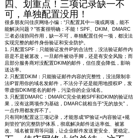
四、划重点！三项记录缺一不
可，单独配置没用！
很多朋友问佳庆网络小编：“只配置其中一项或两项，能不
能解决问题？”答案很明确：不能！SPF、DKIM、DMARC
三者必须协同作用，缺一不可，单独配置任何一项，都没法
实现完整的邮件身份验证和安全防护。
1. 只配置SPF：只能验证发件IP的合法性，没法验证邮件内
容是不是被篡改，一旦邮件被动手脚，还是有安全风险；而
且部分服务商对没配置DKIM的邮件，信任度会降低，影响
送达率。
2. 只配置DKIM：只能验证邮件内容的完整性，没法限制非
法IP冒用你的域名发邮件，不法分子还是能用地授权IP，发
带虚假DKIM签名的邮件，污染你的企业域名。
3. 只配置DMARC：DMARC完全依赖SPF和DKIM的验证结
果，没有这两项作为基础，DMARC就相当于“无的放矢”，
一点作用都发挥不了。
只有同时配置这三项记录，才能形成“IP验证+内容验证+规
则管控”的完整防护体系，彻底解决邮件送达率低、被篡
改、域名被冒用等问题，让企业邮件发送更安全、更稳定。