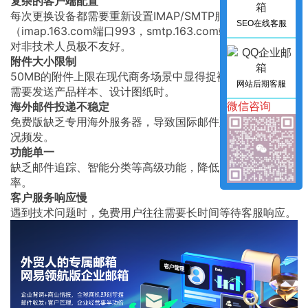
复杂的客户端配置
每次更换设备都需要重新设置IMAP/SMTP服务器参数
SEO在线客服
（imap.163.com端口993，smtp.163.com端口465），这
对非技术人员极不友好。
附件大小限制
50MB的附件上限在现代商务场景中显得捉襟见肘，特别是
网站后期客服
需要发送产品样本、设计图纸时。
海外邮件投递不稳定
微信咨询
免费版缺乏专用海外服务器，导致国际邮件延迟或丢失的情
况频发。
功能单一
缺乏邮件追踪、智能分类等高级功能，降低了邮件管理的效
率。
客户服务响应慢
遇到技术问题时，免费用户往往需要长时间等待客服响应。